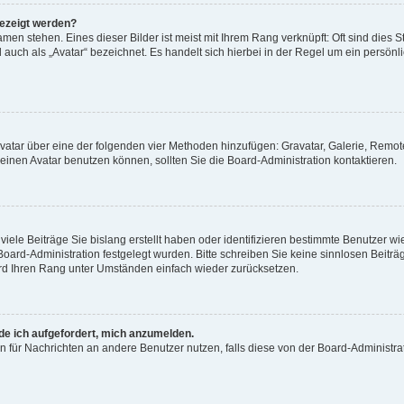
gezeigt werden?
men stehen. Eines dieser Bilder ist meist mit Ihrem Rang verknüpft: Oft sind dies S
auch als „Avatar“ bezeichnet. Es handelt sich hierbei in der Regel um ein persönl
 Avatar über eine der folgenden vier Methoden hinzufügen: Gravatar, Galerie, Rem
inen Avatar benutzen können, sollten Sie die Board-Administration kontaktieren.
iele Beiträge Sie bislang erstellt haben oder identifizieren bestimmte Benutzer
 Board-Administration festgelegt wurden. Bitte schreiben Sie keine sinnlosen Beit
wird Ihren Rang unter Umständen einfach wieder zurücksetzen.
rde ich aufgefordert, mich anzumelden.
ion für Nachrichten an andere Benutzer nutzen, falls diese von der Board-Administ