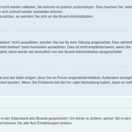
rt nicht wieder mitteilen, Sie können es jedoch zurücksetzen. Dies machen Sie, in
e sich schnell wieder anmelden können.
ckzusetzen, so wenden Sie sich an die Board-Administration.
ben“ nicht auswählen, werden Sie nur für eine Sitzung angemeldet. Dies verhinde
et bleiben“ beim Anmelden auswählen. Dies ist nicht empfehlenswert, wenn Sie s
steht, dann wurde sie vermutlich von der Board-Administration ausgeschaltet.
 hat und die dafür sorgen, dass Sie im Forum angemeldet bleiben. Außerdem ermögl
ktiviert wurden. Wenn Sie Probleme bei der An- oder Abmeldung haben, kann es hel
en in der Datenbank des Boards gespeichert. Um diese zu ändern, gehen Sie in den 
rt können Sie alle Ihre Einstellungen ändern.