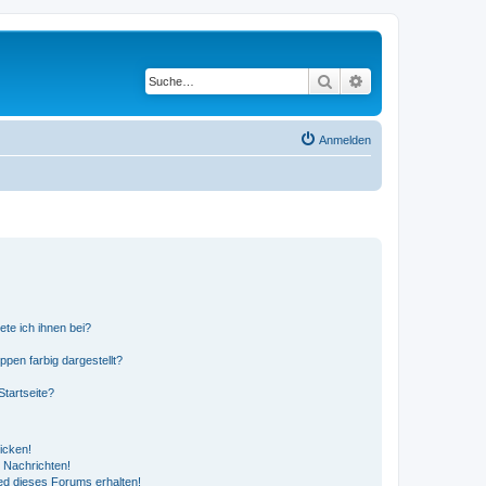
Suche
Erweiterte Suche
Anmelden
ete ich ihnen bei?
en farbig dargestellt?
tartseite?
icken!
 Nachrichten!
ed dieses Forums erhalten!