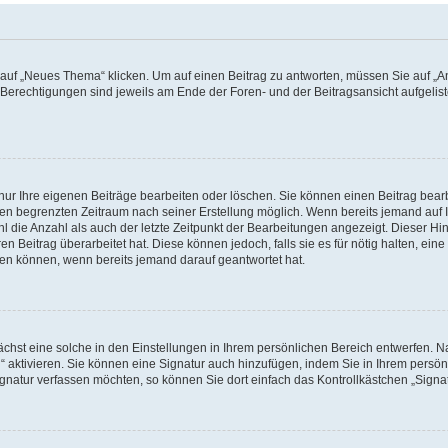
f „Neues Thema“ klicken. Um auf einen Beitrag zu antworten, müssen Sie auf „Ant
e Berechtigungen sind jeweils am Ende der Foren- und der Beitragsansicht aufgeliste
nur Ihre eigenen Beiträge bearbeiten oder löschen. Sie können einen Beitrag bear
nen begrenzten Zeitraum nach seiner Erstellung möglich. Wenn bereits jemand auf Ih
 die Anzahl als auch der letzte Zeitpunkt der Bearbeitungen angezeigt. Dieser Hi
 Beitrag überarbeitet hat. Diese können jedoch, falls sie es für nötig halten, eine 
hen können, wenn bereits jemand darauf geantwortet hat.
hst eine solche in den Einstellungen in Ihrem persönlichen Bereich entwerfen. Na
 aktivieren. Sie können eine Signatur auch hinzufügen, indem Sie in Ihrem persö
gnatur verfassen möchten, so können Sie dort einfach das Kontrollkästchen „Signa