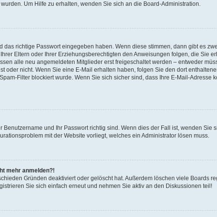
 wurden. Um Hilfe zu erhalten, wenden Sie sich an die Board-Administration.
nd das richtige Passwort eingegeben haben. Wenn diese stimmen, dann gibt es zw
Ihrer Eltern oder Ihrer Erziehungsberechtigten den Anweisungen folgen, die Sie erh
üssen alle neu angemeldeten Mitglieder erst freigeschaltet werden – entweder müsse
 ist oder nicht. Wenn Sie eine E-Mail erhalten haben, folgen Sie den dort enthalte
pam-Filter blockiert wurde. Wenn Sie sich sicher sind, dass Ihre E-Mail-Adresse 
hr Benutzername und Ihr Passwort richtig sind. Wenn dies der Fall ist, wenden Sie
gurationsproblem mit der Website vorliegt, welches ein Administrator lösen muss.
icht mehr anmelden?!
schieden Gründen deaktiviert oder gelöscht hat. Außerdem löschen viele Boards reg
strieren Sie sich einfach erneut und nehmen Sie aktiv an den Diskussionen teil!