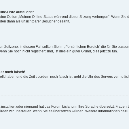
ine-Liste auftaucht?
 eine Option „Meinen Online-Status während dieser Sitzung verbergen“. Wenn Sie d
rden dann als unsichtbarer Besucher gezählt.
n Zeitzone. In diesem Fall sollten Sie im „Persönlichen Bereich“ die für Sie passend
 Sie noch nicht registriert sind, ist dies ein guter Grund, dies jetzt zu tun.
mer noch falsch!
ellt haben und die Zeit trotzdem noch falsch ist, geht die Uhr des Servers vermutlic
 installiert oder niemand hat das Forum bislang in Ihre Sprache übersetzt. Fragen 
t, würden wir uns freuen, wenn Sie es übersetzen würden. Weitere Informationen da