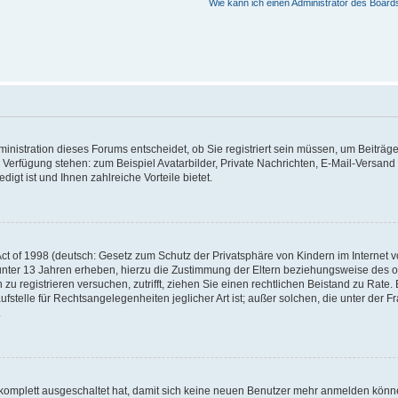
Wie kann ich einen Administrator des Board
nistration dieses Forums entscheidet, ob Sie registriert sein müssen, um Beiträge z
ur Verfügung stehen: zum Beispiel Avatarbilder, Private Nachrichten, E-Mail-Versand
igt ist und Ihnen zahlreiche Vorteile bietet.
t of 1998 (deutsch: Gesetz zum Schutz der Privatsphäre von Kindern im Internet vo
unter 13 Jahren erheben, hierzu die Zustimmung der Eltern beziehungsweise des o
h zu registrieren versuchen, zutrifft, ziehen Sie einen rechtlichen Beistand zu Rat
stelle für Rechtsangelegenheiten jeglicher Art ist; außer solchen, die unter der 
.
 komplett ausgeschaltet hat, damit sich keine neuen Benutzer mehr anmelden könne