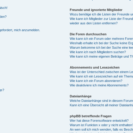
alsch!
Freunde und ignorierte Mitglieder
Wozu benötige ich die Listen der Freunde un
rden?
Wie kann ich Mitglieder zur Liste der Freund
wieder aus den Listen entfernen?
fgefordert, mich anzumelden.
Die Foren durchsuchen
Wie kann ich ein Forum oder mehrere For
Weshalb erhalte ich bei der Suche keine Er
Warum bekomme ich bei der Suche eine lee
Wie kann ich nach Mitgliedern suchen?
Wie kann ich meine eigenen Beiträge und T
Abonnements und Lesezeichen
Was ist der Unterschied zwischen einem L
Wie kann ich ein Lesezeichen auf ein Them
Wie kann ich ein Forum abonnieren?
Wie deaktiviere ich meine Abonnements?
gs?
Dateianhänge
Welche Dateianhänge sind in diesem Forum
Kann ich eine Übersicht all meiner Dateian
phpBB betreffende Fragen
Wer hat diese Forensoftware entwickelt?
Warum ist Funktion x oder y nicht enthalten
An wen soll ich mich wenden, falls es Besc