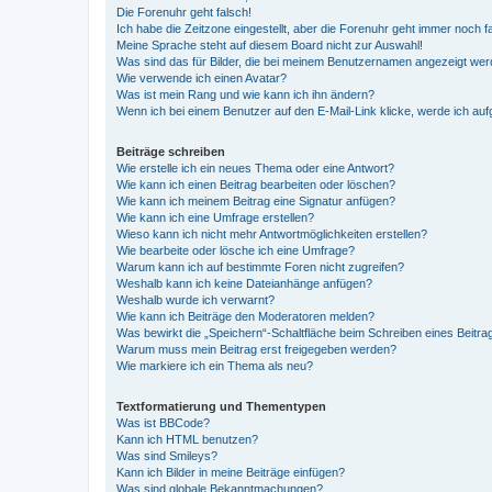
Die Forenuhr geht falsch!
Ich habe die Zeitzone eingestellt, aber die Forenuhr geht immer noch f
Meine Sprache steht auf diesem Board nicht zur Auswahl!
Was sind das für Bilder, die bei meinem Benutzernamen angezeigt we
Wie verwende ich einen Avatar?
Was ist mein Rang und wie kann ich ihn ändern?
Wenn ich bei einem Benutzer auf den E-Mail-Link klicke, werde ich au
Beiträge schreiben
Wie erstelle ich ein neues Thema oder eine Antwort?
Wie kann ich einen Beitrag bearbeiten oder löschen?
Wie kann ich meinem Beitrag eine Signatur anfügen?
Wie kann ich eine Umfrage erstellen?
Wieso kann ich nicht mehr Antwortmöglichkeiten erstellen?
Wie bearbeite oder lösche ich eine Umfrage?
Warum kann ich auf bestimmte Foren nicht zugreifen?
Weshalb kann ich keine Dateianhänge anfügen?
Weshalb wurde ich verwarnt?
Wie kann ich Beiträge den Moderatoren melden?
Was bewirkt die „Speichern“-Schaltfläche beim Schreiben eines Beitra
Warum muss mein Beitrag erst freigegeben werden?
Wie markiere ich ein Thema als neu?
Textformatierung und Thementypen
Was ist BBCode?
Kann ich HTML benutzen?
Was sind Smileys?
Kann ich Bilder in meine Beiträge einfügen?
Was sind globale Bekanntmachungen?