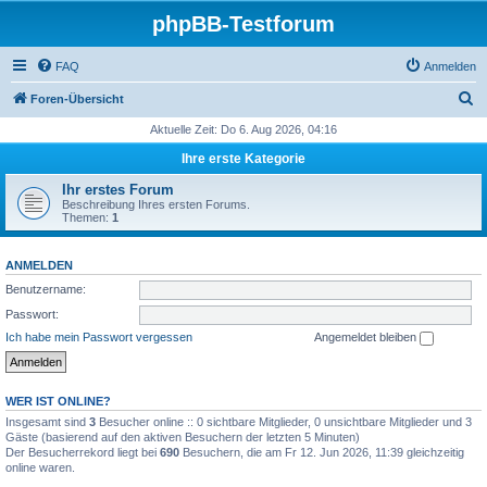
phpBB-Testforum
FAQ
Anmelden
S
Foren-Übersicht
u
Aktuelle Zeit: Do 6. Aug 2026, 04:16
c
Ihre erste Kategorie
h
Ihr erstes Forum
e
Beschreibung Ihres ersten Forums.
Themen:
1
ANMELDEN
Benutzername:
Passwort:
Ich habe mein Passwort vergessen
Angemeldet bleiben
WER IST ONLINE?
Insgesamt sind
3
Besucher online :: 0 sichtbare Mitglieder, 0 unsichtbare Mitglieder und 3
Gäste (basierend auf den aktiven Besuchern der letzten 5 Minuten)
Der Besucherrekord liegt bei
690
Besuchern, die am Fr 12. Jun 2026, 11:39 gleichzeitig
online waren.