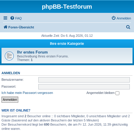
phpBB-Testforum
FAQ
Anmelden
S
Foren-Übersicht
u
Aktuelle Zeit: Do 6. Aug 2026, 01:12
c
Ihre erste Kategorie
h
Ihr erstes Forum
e
Beschreibung Ihres ersten Forums.
Themen:
1
ANMELDEN
Benutzername:
Passwort:
Ich habe mein Passwort vergessen
Angemeldet bleiben
WER IST ONLINE?
Insgesamt sind
2
Besucher online :: 0 sichtbare Mitglieder, 0 unsichtbare Mitglieder und 2
Gäste (basierend auf den aktiven Besuchern der letzten 5 Minuten)
Der Besucherrekord liegt bei
690
Besuchern, die am Fr 12. Jun 2026, 11:39 gleichzeitig
online waren.