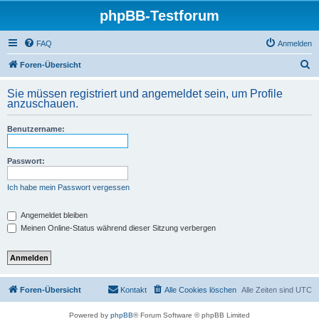
phpBB-Testforum
FAQ
Anmelden
S
Foren-Übersicht
u
Sie müssen registriert und angemeldet sein, um Profile
c
anzuschauen.
h
Benutzername:
e
Passwort:
Ich habe mein Passwort vergessen
Angemeldet bleiben
Meinen Online-Status während dieser Sitzung verbergen
Foren-Übersicht
Kontakt
Alle Cookies löschen
Alle Zeiten sind
UTC
Powered by
phpBB
® Forum Software © phpBB Limited