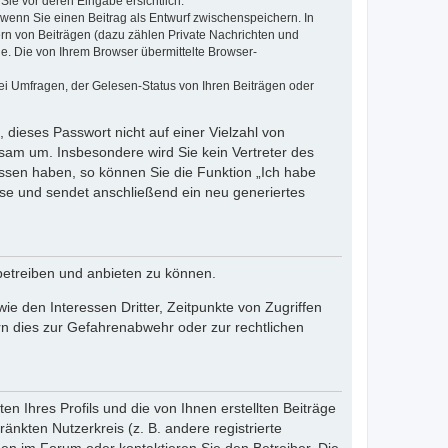
Sie vor deren Eingabe ersichtlich.
, wenn Sie einen Beitrag als Entwurf zwischenspeichern. In
ern von Beiträgen (dazu zählen Private Nachrichten und
e. Die von Ihrem Browser übermittelte Browser-
ei Umfragen, der Gelesen-Status von Ihren Beiträgen oder
 dieses Passwort nicht auf einer Vielzahl von
sam um. Insbesondere wird Sie kein Vertreter des
essen haben, so können Sie die Funktion „Ich habe
se und sendet anschließend ein neu generiertes
betreiben und anbieten zu können.
e den Interessen Dritter, Zeitpunkte von Zugriffen
n dies zur Gefahrenabwehr oder zur rechtlichen
n Ihres Profils und die von Ihnen erstellten Beiträge
änkten Nutzerkreis (z. B. andere registrierte