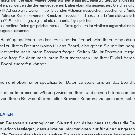
rch den Betreiber weitere Daten als notwendig festgelegt wurden, so ist dies für 
ellen, so werden die dort eingegebenen Daten ebenfalls gespeichert. Gleiches gilt
ie IP-Adresse wird weiterhin bei folgenden Aktionen gespeichert: Löschen und Änd
l-Adresse, Kontoaktivierung, Benutzer-Passwort) und gescheiterte Anmeldeversuch
ine?“-Funktion angezeigt und nicht dauerhaft gespeichert.
 dass weitere Daten gespeichert werden. Dazu gehören Ihr Abstimmungsverhalten b
htigungsfunktionen.
Hash) gespeichert, so dass es sicher ist. Jedoch wird Ihnen empfohlen,
el zu Ihrem Benutzerkonto für das Board, also gehen Sie mit ihm sorg
htigterweise nach Ihrem Passwort fragen. Sollten Sie Ihr Passwort verg
are fragt Sie dann nach Ihrem Benutzernamen und Ihrer E-Mail-Adres
 Board zugreifen können.
enen und oben näher spezifizierten Daten zu speichern, um das Board 
en einer Interessenabwägung zwischen Ihren und seinen Interessen sowi
von Ihrem Browser übermittelter Browser-Kennung zu speichern, sofer
 DATEN
n Personen zu ermöglichen. Sie sind sich daher bewusst, dass die Date
n jedoch festlegen, dass einzelne Informationen nur für einen eingeschr