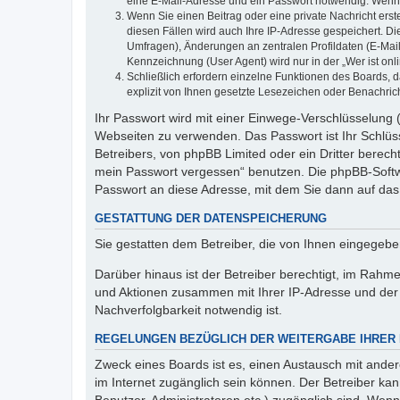
eine E-Mail-Adresse und ein Passwort notwendig. Wenn du
Wenn Sie einen Beitrag oder eine private Nachricht erst
diesen Fällen wird auch Ihre IP-Adresse gespeichert. D
Umfragen), Änderungen an zentralen Profildaten (E-Mai
Kennzeichnung (User Agent) wird nur in der „Wer ist onl
Schließlich erfordern einzelne Funktionen des Boards,
explizit von Ihnen gesetzte Lesezeichen oder Benachric
Ihr Passwort wird mit einer Einwege-Verschlüsselung (
Webseiten zu verwenden. Das Passwort ist Ihr Schlüss
Betreibers, von phpBB Limited oder ein Dritter berec
mein Passwort vergessen“ benutzen. Die phpBB-Softw
Passwort an diese Adresse, mit dem Sie dann auf das
GESTATTUNG DER DATENSPEICHERUNG
Sie gestatten dem Betreiber, die von Ihnen eingegeb
Darüber hinaus ist der Betreiber berechtigt, im Rahm
und Aktionen zusammen mit Ihrer IP-Adresse und der 
Nachverfolgbarkeit notwendig ist.
REGELUNGEN BEZÜGLICH DER WEITERGABE IHRER
Zweck eines Boards ist es, einen Austausch mit andere
im Internet zugänglich sein können. Der Betreiber kan