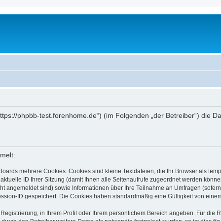
„https://phpbb-test.forenhome.de“) (im Folgenden „der Betreiber“) die
melt:
Boards mehrere Cookies. Cookies sind kleine Textdateien, die Ihr Browser als tem
 aktuelle ID Ihrer Sitzung (damit Ihnen alle Seitenaufrufe zugeordnet werden könne
cht angemeldet sind) sowie Informationen über Ihre Teilnahme an Umfragen (sofern
ession-ID gespeichert. Die Cookies haben standardmäßig eine Gültigkeit von einem 
 Registrierung, in Ihrem Profil oder Ihrem persönlichem Bereich angeben. Für die