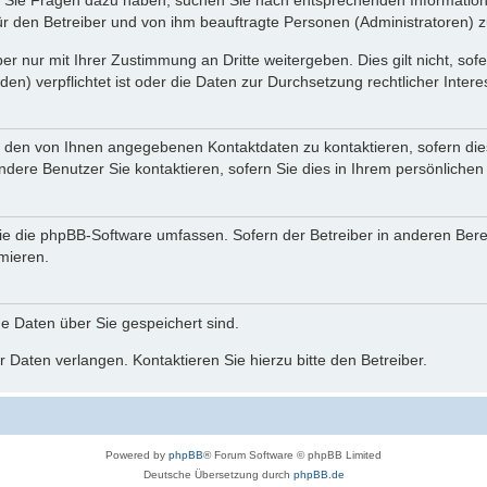
nn Sie Fragen dazu haben, suchen Sie nach entsprechenden Information
für den Betreiber und von ihm beauftragte Personen (Administratoren) z
r nur mit Ihrer Zustimmung an Dritte weitergeben. Dies gilt nicht, so
n) verpflichtet ist oder die Daten zur Durchsetzung rechtlicher Interes
r den von Ihnen angegebenen Kontaktdaten zu kontaktieren, sofern die
andere Benutzer Sie kontaktieren, sofern Sie dies in Ihrem persönlichen
, die die phpBB-Software umfassen. Sofern der Betreiber in anderen Be
rmieren.
he Daten über Sie gespeichert sind.
 Daten verlangen. Kontaktieren Sie hierzu bitte den Betreiber.
Powered by
phpBB
® Forum Software © phpBB Limited
Deutsche Übersetzung durch
phpBB.de