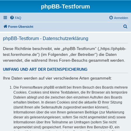
phpBB-Testforum
FAQ
Anmelden
S
Foren-Übersicht
u
phpBB-Testforum - Datenschutzerklärung
c
h
Diese Richtlinie beschreibt, wie „phpBB-Testforum“ („https://phpbb-
test.forenhome.de“) (im Folgenden „der Betreiber“) die Daten
e
verwendet, die während Ihres Foren-Besuchs gesammelt werden.
UMFANG UND ART DER DATENSPEICHERUNG
Ihre Daten werden auf vier verschiedene Arten gesammelt:
Die Forensoftware phpBB erstellt bei Ihrem Besuch des Boards mehrere
Cookies. Cookies sind kleine Textdateien, die Ihr Browser als temporäre
Dateien ablegt und die zwischen den einzelnen Aufrufen des Boards
erhalten bleiben. In diesen Cookies sind die aktuelle ID Ihrer Sitzung
(damit Ihnen alle Seitenaufrufe zugeordnet werden können),
Informationen über die von Ihnen gelesenen Beiträge (zur Markierung
dieser als gelesen/ungelesen; sofern Sie nicht angemeldet sind) sowie
Informationen über Ihre Teilnahme an Umfragen (sofern Sie nicht
angemeldet sind) gespeichert. Ferner werden Ihre Benutzer-ID, ein