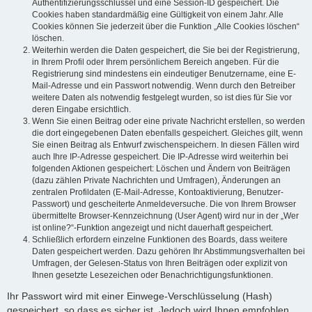
Authentifizierungsschlüssel und eine Session-ID gespeichert. Die
Cookies haben standardmäßig eine Gültigkeit von einem Jahr. Alle
Cookies können Sie jederzeit über die Funktion „Alle Cookies löschen“
löschen.
Weiterhin werden die Daten gespeichert, die Sie bei der Registrierung,
in Ihrem Profil oder Ihrem persönlichem Bereich angeben. Für die
Registrierung sind mindestens ein eindeutiger Benutzername, eine E-
Mail-Adresse und ein Passwort notwendig. Wenn durch den Betreiber
weitere Daten als notwendig festgelegt wurden, so ist dies für Sie vor
deren Eingabe ersichtlich.
Wenn Sie einen Beitrag oder eine private Nachricht erstellen, so werden
die dort eingegebenen Daten ebenfalls gespeichert. Gleiches gilt, wenn
Sie einen Beitrag als Entwurf zwischenspeichern. In diesen Fällen wird
auch Ihre IP-Adresse gespeichert. Die IP-Adresse wird weiterhin bei
folgenden Aktionen gespeichert: Löschen und Ändern von Beiträgen
(dazu zählen Private Nachrichten und Umfragen), Änderungen an
zentralen Profildaten (E-Mail-Adresse, Kontoaktivierung, Benutzer-
Passwort) und gescheiterte Anmeldeversuche. Die von Ihrem Browser
übermittelte Browser-Kennzeichnung (User Agent) wird nur in der „Wer
ist online?“-Funktion angezeigt und nicht dauerhaft gespeichert.
Schließlich erfordern einzelne Funktionen des Boards, dass weitere
Daten gespeichert werden. Dazu gehören Ihr Abstimmungsverhalten bei
Umfragen, der Gelesen-Status von Ihren Beiträgen oder explizit von
Ihnen gesetzte Lesezeichen oder Benachrichtigungsfunktionen.
Ihr Passwort wird mit einer Einwege-Verschlüsselung (Hash)
gespeichert, so dass es sicher ist. Jedoch wird Ihnen empfohlen,