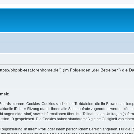
„https://phpbb-test.forenhome.de“) (im Folgenden „der Betreiber“) die
melt:
Boards mehrere Cookies. Cookies sind kleine Textdateien, die Ihr Browser als tem
 aktuelle ID Ihrer Sitzung (damit Ihnen alle Seitenaufrufe zugeordnet werden könne
cht angemeldet sind) sowie Informationen über Ihre Teilnahme an Umfragen (sofern
ession-ID gespeichert. Die Cookies haben standardmäßig eine Gültigkeit von einem 
 Registrierung, in Ihrem Profil oder Ihrem persönlichem Bereich angeben. Für die