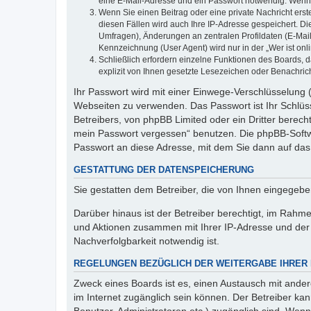
eine E-Mail-Adresse und ein Passwort notwendig. Wenn du
Wenn Sie einen Beitrag oder eine private Nachricht erst
diesen Fällen wird auch Ihre IP-Adresse gespeichert. D
Umfragen), Änderungen an zentralen Profildaten (E-Mai
Kennzeichnung (User Agent) wird nur in der „Wer ist onl
Schließlich erfordern einzelne Funktionen des Boards,
explizit von Ihnen gesetzte Lesezeichen oder Benachric
Ihr Passwort wird mit einer Einwege-Verschlüsselung (
Webseiten zu verwenden. Das Passwort ist Ihr Schlüss
Betreibers, von phpBB Limited oder ein Dritter berec
mein Passwort vergessen“ benutzen. Die phpBB-Softw
Passwort an diese Adresse, mit dem Sie dann auf das
GESTATTUNG DER DATENSPEICHERUNG
Sie gestatten dem Betreiber, die von Ihnen eingegeb
Darüber hinaus ist der Betreiber berechtigt, im Rahm
und Aktionen zusammen mit Ihrer IP-Adresse und der 
Nachverfolgbarkeit notwendig ist.
REGELUNGEN BEZÜGLICH DER WEITERGABE IHRER
Zweck eines Boards ist es, einen Austausch mit andere
im Internet zugänglich sein können. Der Betreiber kan