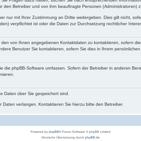
nn Sie Fragen dazu haben, suchen Sie nach entsprechenden Information
für den Betreiber und von ihm beauftragte Personen (Administratoren) z
r nur mit Ihrer Zustimmung an Dritte weitergeben. Dies gilt nicht, so
n) verpflichtet ist oder die Daten zur Durchsetzung rechtlicher Interes
r den von Ihnen angegebenen Kontaktdaten zu kontaktieren, sofern die
andere Benutzer Sie kontaktieren, sofern Sie dies in Ihrem persönlichen
, die die phpBB-Software umfassen. Sofern der Betreiber in anderen Be
rmieren.
he Daten über Sie gespeichert sind.
 Daten verlangen. Kontaktieren Sie hierzu bitte den Betreiber.
Powered by
phpBB
® Forum Software © phpBB Limited
Deutsche Übersetzung durch
phpBB.de