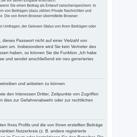
Sie vor deren Eingabe ersichtlich.
, wenn Sie einen Beitrag als Entwurf zwischenspeichern. In
ern von Beiträgen (dazu zählen Private Nachrichten und
e. Die von Ihrem Browser übermittelte Browser-
ei Umfragen, der Gelesen-Status von Ihren Beiträgen oder
 dieses Passwort nicht auf einer Vielzahl von
sam um. Insbesondere wird Sie kein Vertreter des
essen haben, so können Sie die Funktion „Ich habe
se und sendet anschließend ein neu generiertes
betreiben und anbieten zu können.
e den Interessen Dritter, Zeitpunkte von Zugriffen
n dies zur Gefahrenabwehr oder zur rechtlichen
n Ihres Profils und die von Ihnen erstellten Beiträge
änkten Nutzerkreis (z. B. andere registrierte