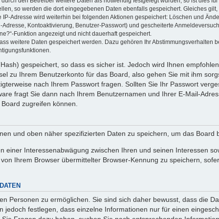
rch den Betreiber weitere Daten als notwendig festgelegt wurden, so ist dies für 
ellen, so werden die dort eingegebenen Daten ebenfalls gespeichert. Gleiches gilt
ie IP-Adresse wird weiterhin bei folgenden Aktionen gespeichert: Löschen und Änd
l-Adresse, Kontoaktivierung, Benutzer-Passwort) und gescheiterte Anmeldeversuch
ine?“-Funktion angezeigt und nicht dauerhaft gespeichert.
 dass weitere Daten gespeichert werden. Dazu gehören Ihr Abstimmungsverhalten b
htigungsfunktionen.
Hash) gespeichert, so dass es sicher ist. Jedoch wird Ihnen empfohlen,
el zu Ihrem Benutzerkonto für das Board, also gehen Sie mit ihm sorg
htigterweise nach Ihrem Passwort fragen. Sollten Sie Ihr Passwort verg
are fragt Sie dann nach Ihrem Benutzernamen und Ihrer E-Mail-Adres
 Board zugreifen können.
enen und oben näher spezifizierten Daten zu speichern, um das Board 
en einer Interessenabwägung zwischen Ihren und seinen Interessen sowi
von Ihrem Browser übermittelter Browser-Kennung zu speichern, sofer
 DATEN
n Personen zu ermöglichen. Sie sind sich daher bewusst, dass die Date
n jedoch festlegen, dass einzelne Informationen nur für einen eingeschr