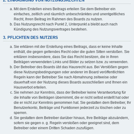
2. EINRÄUMUNG VON NUTZUNGSRECHTEN
Mit dem Erstellen eines Beitrags erteilen Sie dem Betreiber ein
einfaches, zeitlich und räumlich unbeschränktes und unentgeltliches
Recht, Ihren Beitrag im Rahmen des Boards zu nutzen.
Das Nutzungsrecht nach Punkt 2, Unterpunkt a bleibt auch nach
Kündigung des Nutzungsvertrages bestehen.
3. PFLICHTEN DES NUTZERS
Sie erklären mit der Erstellung eines Beitrags, dass er keine Inhalte
enthält, die gegen geltendes Recht oder die guten Sitten verstoßen. Sie
erklären insbesondere, dass Sie das Recht besitzen, die in Ihren
Beiträgen verwendeten Links und Bilder zu setzen bzw. zu verwenden.
Der Betreiber des Boards übt das Hausrecht aus. Bei Verstößen gegen
diese Nutzungsbedingungen oder anderer im Board veröffentlichten
Regeln kann der Betreiber Sie nach Abmahnung zeitweise oder
dauerhaft von der Nutzung dieses Boards ausschließen und Ihnen ein
Hausverbot erteilen.
Sie nehmen zur Kenntnis, dass der Betreiber keine Verantwortung für
die Inhalte von Beiträgen übernimmt, die er nicht selbst erstellt hat oder
die er nicht zur Kenntnis genommen hat. Sie gestatten dem Betreiber, Ihr
Benutzerkonto, Beiträge und Funktionen jederzeit zu löschen oder zu
sperren.
Sie gestatten dem Betreiber darüber hinaus, Ihre Beiträge abzuändern,
sofern sie gegen o. g. Regeln verstoßen oder geeignet sind, dem
Betreiber oder einem Dritten Schaden zuzufügen.