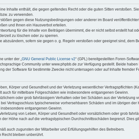
keine Inhalte enthält, die gegen geltendes Recht oder die guten Sitten verstoßen. Si
n bzw. zu verwenden.
erstößen gegen diese Nutzungsbedingungen oder anderer im Board veröffentlicht
ßen und Ihnen ein Hausverbot erteilen.
wortung für die Inhalte von Beiträgen übernimmt, die er nicht selbst erstellt hat 
derzeit zu löschen oder zu sperren.
äge abzuändern, sofern sie gegen o. g. Regeln verstoßen oder geeignet sind, dem 
e unter der „
GNU General Public License v2
“ (GPL) bereitgestellten Foren-Soft
chsprachige Community unter www.phpbb.de zur Verfügung gestellt. Beide haben ke
g der Software für bestimmte Zwecke nicht untersagen oder auf Inhalte fremder F
ben, Körper und Gesundheit und der Verletzung wesentlicher Vertragspflichten (Kard
gilt auch für mittelbare Folgeschäden wie insbesondere entgangenen Gewinn.
ätzlichem oder grob fahrlässigem Verhalten oder bei Schäden aus der Verletzung 
 die bei Vertragsschluss typischerweise vorhersehbaren Schäden und im übrigen de
wie insbesondere entgangenen Gewinn.
erletzung von Leben, Körper und Gesundheit oder vorsätzlichem oder grob fahrläs
der Höhe nach auf die vertragstypischen Durchschnittsschäden begrenzt. Dies gi
mäß auch zugunsten der Mitarbeiter und Erfüllungsgehilfen des Betreibers.
 Recht bleiben unberührt.