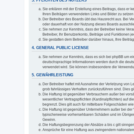
3. PFLICHTEN DES NUTZERS
Sie erklären mit der Erstellung eines Beitrags, dass er 
Ihren Beiträgen verwendeten Links und Bilder zu setze
Der Betreiber des Boards übt das Hausrecht aus. Bei V
oder dauerhaft von der Nutzung dieses Boards ausschlie
Sie nehmen zur Kenntnis, dass der Betreiber keine Verant
Betreiber, Ihr Benutzerkonto, Beiträge und Funktionen je
Sie gestatten dem Betreiber darüber hinaus, Ihre Beitr
4. GENERAL PUBLIC LICENSE
Sie nehmen zur Kenntnis, dass es sich bei phpBB um ein
deutschsprachige Informationen werden durch die deuts
verwendet wird. Sie können insbesondere die Verwendun
5. GEWÄHRLEISTUNG
Der Betreiber haftet mit Ausnahme der Verletzung von Le
grob fahrlässiges Verhalten zurückzuführen sind. Dies 
Die Haftung ist gegenüber Verbrauchern außer bei vors
wesentlicher Vertragspflichten (Kardinalpflichten) auf
begrenzt. Dies gilt auch für mittelbare Folgeschäden 
Die Haftung ist gegenüber Unternehmern außer bei der V
typischerweise vorhersehbaren Schäden und im Übrigen 
Gewinn.
Die Haftungsbegrenzung der Absätze a bis c gilt sinnge
Ansprüche für eine Haftung aus zwingendem nationalem