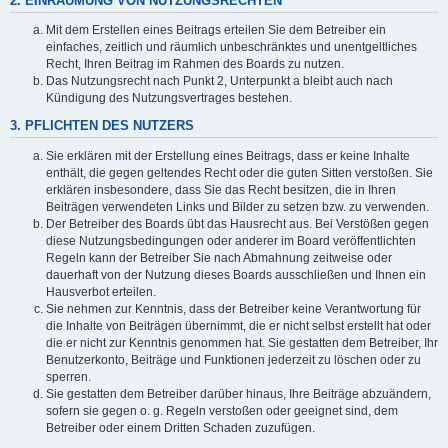
2. EINRÄUMUNG VON NUTZUNGSRECHTEN
Mit dem Erstellen eines Beitrags erteilen Sie dem Betreiber ein
einfaches, zeitlich und räumlich unbeschränktes und unentgeltliches
Recht, Ihren Beitrag im Rahmen des Boards zu nutzen.
Das Nutzungsrecht nach Punkt 2, Unterpunkt a bleibt auch nach
Kündigung des Nutzungsvertrages bestehen.
3. PFLICHTEN DES NUTZERS
Sie erklären mit der Erstellung eines Beitrags, dass er keine Inhalte
enthält, die gegen geltendes Recht oder die guten Sitten verstoßen. Sie
erklären insbesondere, dass Sie das Recht besitzen, die in Ihren
Beiträgen verwendeten Links und Bilder zu setzen bzw. zu verwenden.
Der Betreiber des Boards übt das Hausrecht aus. Bei Verstößen gegen
diese Nutzungsbedingungen oder anderer im Board veröffentlichten
Regeln kann der Betreiber Sie nach Abmahnung zeitweise oder
dauerhaft von der Nutzung dieses Boards ausschließen und Ihnen ein
Hausverbot erteilen.
Sie nehmen zur Kenntnis, dass der Betreiber keine Verantwortung für
die Inhalte von Beiträgen übernimmt, die er nicht selbst erstellt hat oder
die er nicht zur Kenntnis genommen hat. Sie gestatten dem Betreiber, Ihr
Benutzerkonto, Beiträge und Funktionen jederzeit zu löschen oder zu
sperren.
Sie gestatten dem Betreiber darüber hinaus, Ihre Beiträge abzuändern,
sofern sie gegen o. g. Regeln verstoßen oder geeignet sind, dem
Betreiber oder einem Dritten Schaden zuzufügen.