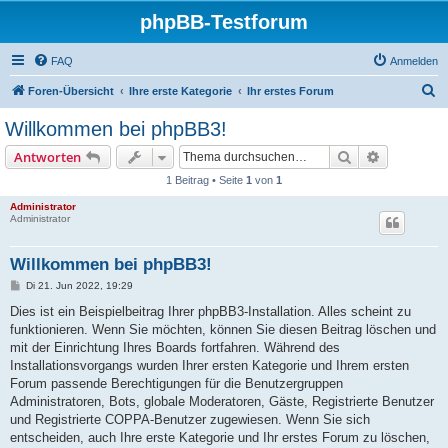
phpBB-Testforum
FAQ
Anmelden
S
Foren-Übersicht
Ihre erste Kategorie
Ihr erstes Forum
u
Willkommen bei phpBB3!
c
Suche
Erweiterte
Antworten
h
1 Beitrag • Seite
1
von
1
e
Administrator
Administrator
Willkommen bei phpBB3!
B
Di 21. Jun 2022, 19:29
e
i
Dies ist ein Beispielbeitrag Ihrer phpBB3-Installation. Alles scheint zu
t
funktionieren. Wenn Sie möchten, können Sie diesen Beitrag löschen und
r
a
mit der Einrichtung Ihres Boards fortfahren. Während des
g
Installationsvorgangs wurden Ihrer ersten Kategorie und Ihrem ersten
Forum passende Berechtigungen für die Benutzergruppen
Administratoren, Bots, globale Moderatoren, Gäste, Registrierte Benutzer
und Registrierte COPPA-Benutzer zugewiesen. Wenn Sie sich
entscheiden, auch Ihre erste Kategorie und Ihr erstes Forum zu löschen,